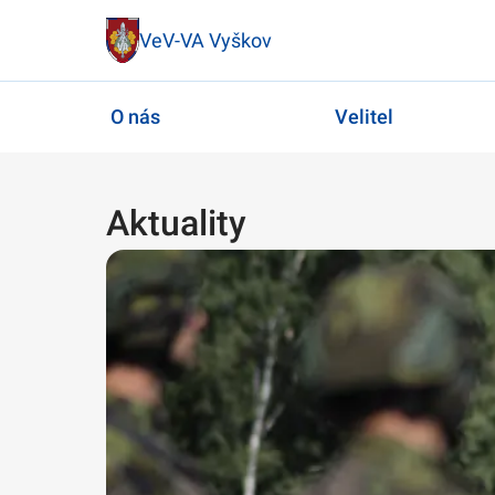
VeV-VA Vyškov
O nás
Velitel
Aktuality