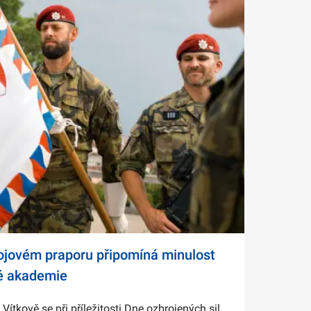
bojovém praporu připomíná minulost
é akademie
tkově se při příležitosti Dne ozbrojených sil