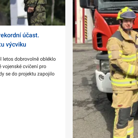
ekordní účast.
tu výcviku
l letos dobrovolně obléklo
 vojenské cvičení pro
dy se do projektu zapojilo