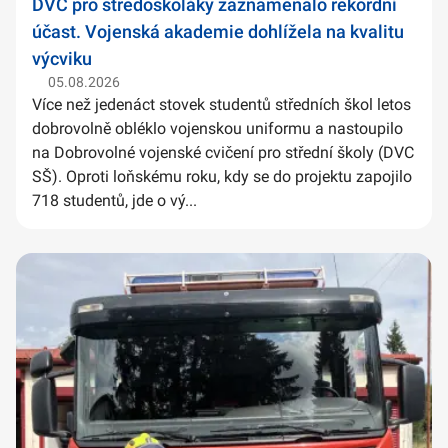
DVC pro středoškoláky zaznamenalo rekordní
účast. Vojenská akademie dohlížela na kvalitu
výcviku
05.08.2026
Více než jedenáct stovek studentů středních škol letos
dobrovolně obléklo vojenskou uniformu a nastoupilo
na Dobrovolné vojenské cvičení pro střední školy (DVC
SŠ). Oproti loňskému roku, kdy se do projektu zapojilo
718 studentů, jde o vý...