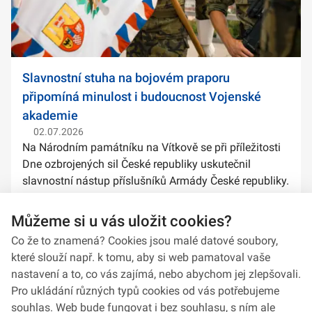
Slavnostní stuha na bojovém praporu
připomíná minulost i budoucnost Vojenské
akademie
02.07.2026
Na Národním památníku na Vítkově se při příležitosti
Dne ozbrojených sil České republiky uskutečnil
slavnostní nástup příslušníků Armády České republiky.
Součástí ceremoniálu bylo také předání slavnostních
stuh na bojové prapory vybranýc...
Můžeme si u vás uložit cookies?
Co že to znamená? Cookies jsou malé datové soubory,
které slouží např. k tomu, aby si web pamatoval vaše
nastavení a to, co vás zajímá, nebo abychom jej zlepšovali.
Pro ukládání různých typů cookies od vás potřebujeme
souhlas. Web bude fungovat i bez souhlasu, s ním ale