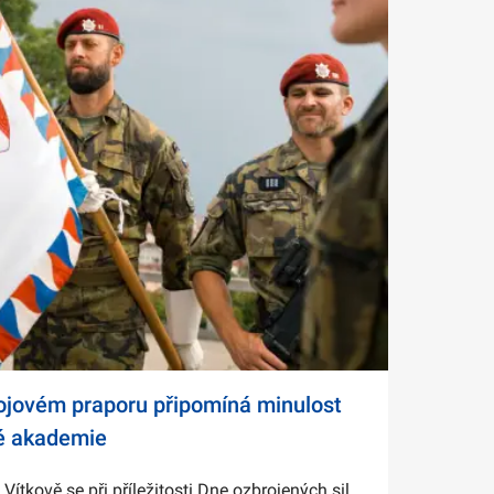
bojovém praporu připomíná minulost
é akademie
tkově se při příležitosti Dne ozbrojených sil