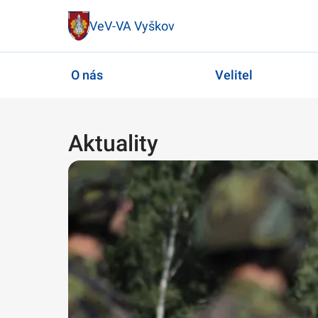
VeV-VA Vyškov
O nás
Velitel
Aktuality