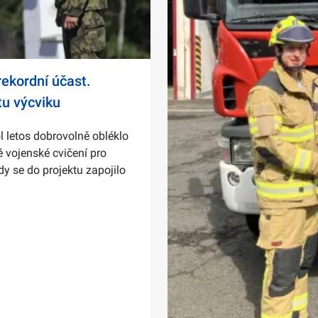
ekordní účast.
tu výcviku
l letos dobrovolně obléklo
 vojenské cvičení pro
dy se do projektu zapojilo