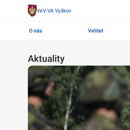
VeV-VA Vyškov
O nás
Velitel
Aktuality