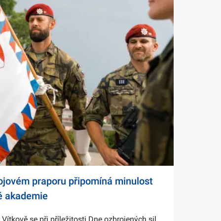
bojovém praporu připomíná minulost
é akademie
tkově se při příležitosti Dne ozbrojených sil