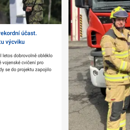
ekordní účast.
tu výcviku
l letos dobrovolně obléklo
 vojenské cvičení pro
dy se do projektu zapojilo