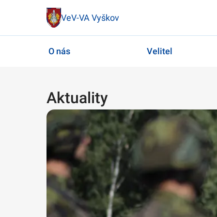
VeV-VA Vyškov
O nás
Velitel
Aktuality