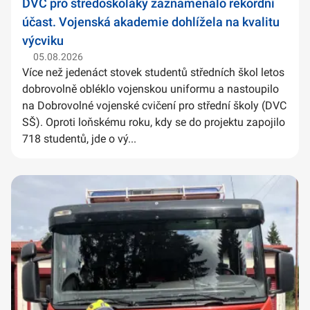
DVC pro středoškoláky zaznamenalo rekordní
účast. Vojenská akademie dohlížela na kvalitu
výcviku
05.08.2026
Více než jedenáct stovek studentů středních škol letos
dobrovolně obléklo vojenskou uniformu a nastoupilo
na Dobrovolné vojenské cvičení pro střední školy (DVC
SŠ). Oproti loňskému roku, kdy se do projektu zapojilo
718 studentů, jde o vý...