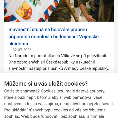
Slavnostní stuha na bojovém praporu
připomíná minulost i budoucnost Vojenské
akademie
02.07.2026
Na Národním památníku na Vítkově se při příležitosti
Dne ozbrojených sil České republiky uskutečnil
slavnostní nástup příslušníků Armády České republiky.
Součástí ceremoniálu bylo také předání slavnostních
stuh na bojové prapory vybranýc...
Můžeme si u vás uložit cookies?
Co že to znamená? Cookies jsou malé datové soubory,
které slouží např. k tomu, aby si web pamatoval vaše
nastavení a to, co vás zajímá, nebo abychom jej zlepšovali.
Pro ukládání různých typů cookies od vás potřebujeme
souhlas. Web bude fungovat i bez souhlasu, s ním ale