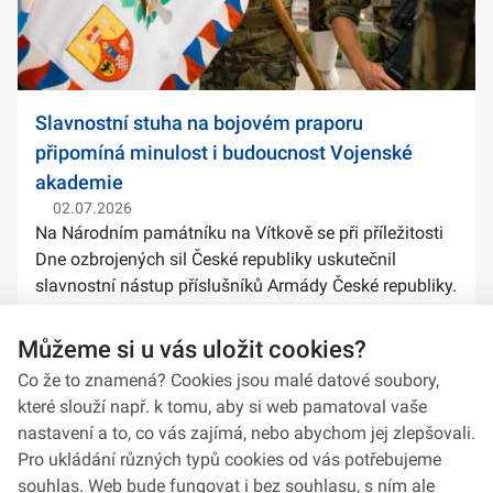
Slavnostní stuha na bojovém praporu
připomíná minulost i budoucnost Vojenské
akademie
02.07.2026
Na Národním památníku na Vítkově se při příležitosti
Dne ozbrojených sil České republiky uskutečnil
slavnostní nástup příslušníků Armády České republiky.
Součástí ceremoniálu bylo také předání slavnostních
stuh na bojové prapory vybranýc...
Můžeme si u vás uložit cookies?
Co že to znamená? Cookies jsou malé datové soubory,
které slouží např. k tomu, aby si web pamatoval vaše
nastavení a to, co vás zajímá, nebo abychom jej zlepšovali.
Pro ukládání různých typů cookies od vás potřebujeme
souhlas. Web bude fungovat i bez souhlasu, s ním ale