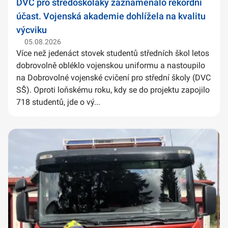
DVC pro středoškoláky zaznamenalo rekordní
účast. Vojenská akademie dohlížela na kvalitu
výcviku
05.08.2026
Více než jedenáct stovek studentů středních škol letos
dobrovolně obléklo vojenskou uniformu a nastoupilo
na Dobrovolné vojenské cvičení pro střední školy (DVC
SŠ). Oproti loňskému roku, kdy se do projektu zapojilo
718 studentů, jde o vý...