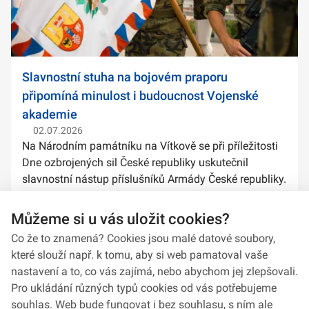
Slavnostní stuha na bojovém praporu
připomíná minulost i budoucnost Vojenské
akademie
02.07.2026
Na Národním památníku na Vítkově se při příležitosti
Dne ozbrojených sil České republiky uskutečnil
slavnostní nástup příslušníků Armády České republiky.
Součástí ceremoniálu bylo také předání slavnostních
stuh na bojové prapory vybranýc...
Můžeme si u vás uložit cookies?
Co že to znamená? Cookies jsou malé datové soubory,
které slouží např. k tomu, aby si web pamatoval vaše
nastavení a to, co vás zajímá, nebo abychom jej zlepšovali.
Pro ukládání různých typů cookies od vás potřebujeme
souhlas. Web bude fungovat i bez souhlasu, s ním ale