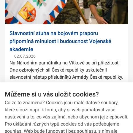
Slavnostní stuha na bojovém praporu
připomíná minulost i budoucnost Vojenské
akademie
02.07.2026
Na Národním památníku na Vítkově se při příležitosti
Dne ozbrojených sil České republiky uskutečnil
slavnostní nástup příslušníků Armády České republiky.
Součástí ceremoniálu bylo také předání slavnostních
stuh na bojové prapory vybranýc...
Můžeme si u vás uložit cookies?
Co že to znamená? Cookies jsou malé datové soubory,
které slouží např. k tomu, aby si web pamatoval vaše
nastavení a to, co vás zajímá, nebo abychom jej zlepšovali.
Pro ukládání různých typů cookies od vás potřebujeme
souhlas. Web bude fungovat i bez souhlasu, s ním ale