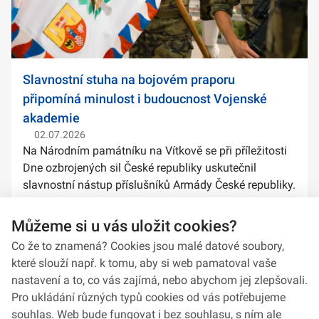
Slavnostní stuha na bojovém praporu
připomíná minulost i budoucnost Vojenské
akademie
02.07.2026
Na Národním památníku na Vítkově se při příležitosti
Dne ozbrojených sil České republiky uskutečnil
slavnostní nástup příslušníků Armády České republiky.
Součástí ceremoniálu bylo také předání slavnostních
stuh na bojové prapory vybranýc...
Můžeme si u vás uložit cookies?
Co že to znamená? Cookies jsou malé datové soubory,
které slouží např. k tomu, aby si web pamatoval vaše
nastavení a to, co vás zajímá, nebo abychom jej zlepšovali.
Pro ukládání různých typů cookies od vás potřebujeme
souhlas. Web bude fungovat i bez souhlasu, s ním ale