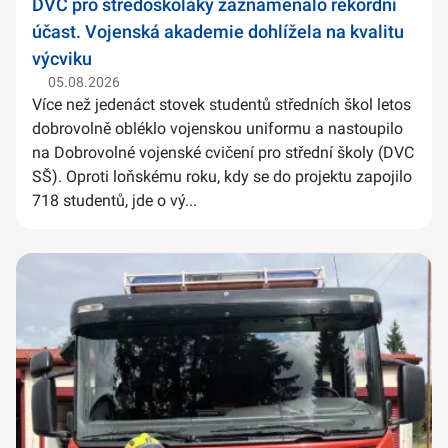
DVC pro středoškoláky zaznamenalo rekordní
účast. Vojenská akademie dohlížela na kvalitu
výcviku
05.08.2026
Více než jedenáct stovek studentů středních škol letos
dobrovolně obléklo vojenskou uniformu a nastoupilo
na Dobrovolné vojenské cvičení pro střední školy (DVC
SŠ). Oproti loňskému roku, kdy se do projektu zapojilo
718 studentů, jde o vý...