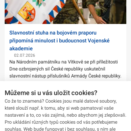
Slavnostní stuha na bojovém praporu
připomíná minulost i budoucnost Vojenské
akademie
02.07.2026
Na Národním památníku na Vítkově se při příležitosti
Dne ozbrojených sil České republiky uskutečnil
slavnostní nástup příslušníků Armády České republiky.
Součástí ceremoniálu bylo také předání slavnostních
stuh na bojové prapory vybranýc...
Můžeme si u vás uložit cookies?
Co že to znamená? Cookies jsou malé datové soubory,
které slouží např. k tomu, aby si web pamatoval vaše
nastavení a to, co vás zajímá, nebo abychom jej zlepšovali.
Pro ukládání různých typů cookies od vás potřebujeme
souhlas. Web bude fungovat i bez souhlasu, s ním ale