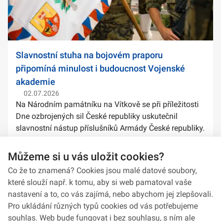
Slavnostní stuha na bojovém praporu
připomíná minulost i budoucnost Vojenské
akademie
02.07.2026
Na Národním památníku na Vítkově se při příležitosti
Dne ozbrojených sil České republiky uskutečnil
slavnostní nástup příslušníků Armády České republiky.
Součástí ceremoniálu bylo také předání slavnostních
stuh na bojové prapory vybranýc...
Můžeme si u vás uložit cookies?
Co že to znamená? Cookies jsou malé datové soubory,
které slouží např. k tomu, aby si web pamatoval vaše
nastavení a to, co vás zajímá, nebo abychom jej zlepšovali.
Pro ukládání různých typů cookies od vás potřebujeme
souhlas. Web bude fungovat i bez souhlasu, s ním ale