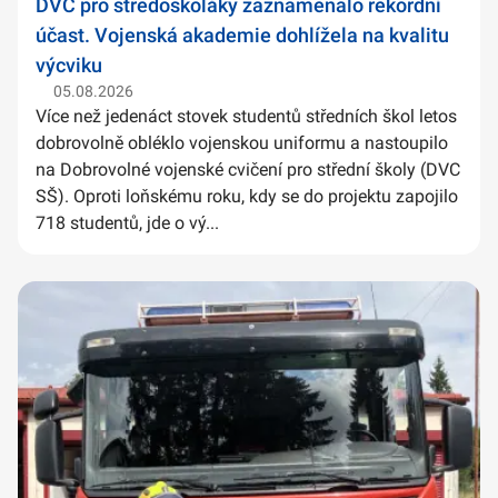
DVC pro středoškoláky zaznamenalo rekordní
účast. Vojenská akademie dohlížela na kvalitu
výcviku
05.08.2026
Více než jedenáct stovek studentů středních škol letos
dobrovolně obléklo vojenskou uniformu a nastoupilo
na Dobrovolné vojenské cvičení pro střední školy (DVC
SŠ). Oproti loňskému roku, kdy se do projektu zapojilo
718 studentů, jde o vý...