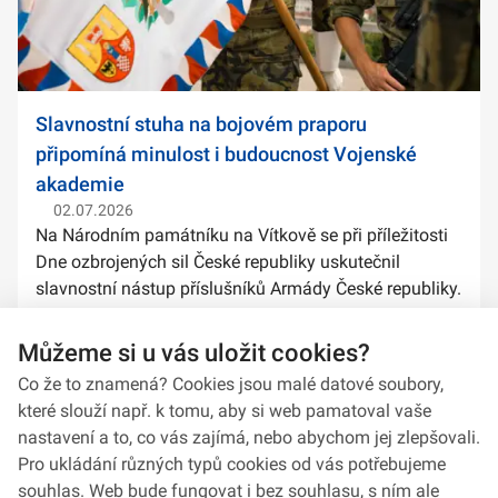
Slavnostní stuha na bojovém praporu
připomíná minulost i budoucnost Vojenské
akademie
02.07.2026
Na Národním památníku na Vítkově se při příležitosti
Dne ozbrojených sil České republiky uskutečnil
slavnostní nástup příslušníků Armády České republiky.
Součástí ceremoniálu bylo také předání slavnostních
stuh na bojové prapory vybranýc...
Můžeme si u vás uložit cookies?
Co že to znamená? Cookies jsou malé datové soubory,
které slouží např. k tomu, aby si web pamatoval vaše
nastavení a to, co vás zajímá, nebo abychom jej zlepšovali.
Pro ukládání různých typů cookies od vás potřebujeme
souhlas. Web bude fungovat i bez souhlasu, s ním ale