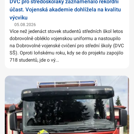
DVC pro středoškoláky zaznamenalo rekordní
účast. Vojenská akademie dohlížela na kvalitu
výcviku
05.08.2026
Více než jedenáct stovek studentů středních škol letos
dobrovolně obléklo vojenskou uniformu a nastoupilo
na Dobrovolné vojenské cvičení pro střední školy (DVC
SŠ). Oproti loňskému roku, kdy se do projektu zapojilo
718 studentů, jde o vý...