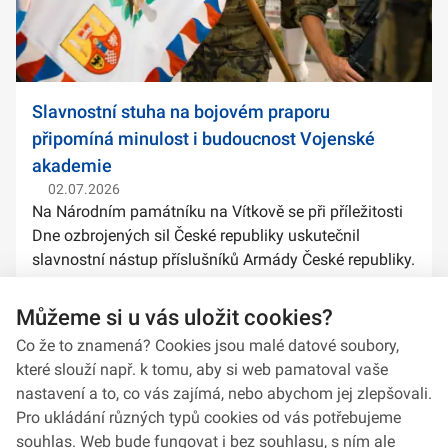
Slavnostní stuha na bojovém praporu
připomíná minulost i budoucnost Vojenské
akademie
02.07.2026
Na Národním památníku na Vítkově se při příležitosti
Dne ozbrojených sil České republiky uskutečnil
slavnostní nástup příslušníků Armády České republiky.
Součástí ceremoniálu bylo také předání slavnostních
stuh na bojové prapory vybranýc...
Můžeme si u vás uložit cookies?
Co že to znamená? Cookies jsou malé datové soubory,
které slouží např. k tomu, aby si web pamatoval vaše
nastavení a to, co vás zajímá, nebo abychom jej zlepšovali.
Pro ukládání různých typů cookies od vás potřebujeme
souhlas. Web bude fungovat i bez souhlasu, s ním ale