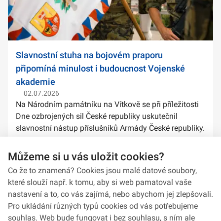
Slavnostní stuha na bojovém praporu
připomíná minulost i budoucnost Vojenské
akademie
02.07.2026
Na Národním památníku na Vítkově se při příležitosti
Dne ozbrojených sil České republiky uskutečnil
slavnostní nástup příslušníků Armády České republiky.
Součástí ceremoniálu bylo také předání slavnostních
stuh na bojové prapory vybranýc...
Můžeme si u vás uložit cookies?
Co že to znamená? Cookies jsou malé datové soubory,
které slouží např. k tomu, aby si web pamatoval vaše
nastavení a to, co vás zajímá, nebo abychom jej zlepšovali.
Pro ukládání různých typů cookies od vás potřebujeme
souhlas. Web bude fungovat i bez souhlasu, s ním ale