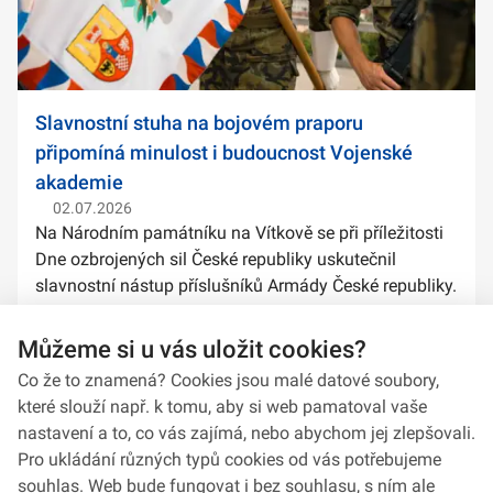
Slavnostní stuha na bojovém praporu
připomíná minulost i budoucnost Vojenské
akademie
02.07.2026
Na Národním památníku na Vítkově se při příležitosti
Dne ozbrojených sil České republiky uskutečnil
slavnostní nástup příslušníků Armády České republiky.
Součástí ceremoniálu bylo také předání slavnostních
stuh na bojové prapory vybranýc...
Můžeme si u vás uložit cookies?
Co že to znamená? Cookies jsou malé datové soubory,
které slouží např. k tomu, aby si web pamatoval vaše
nastavení a to, co vás zajímá, nebo abychom jej zlepšovali.
Pro ukládání různých typů cookies od vás potřebujeme
souhlas. Web bude fungovat i bez souhlasu, s ním ale