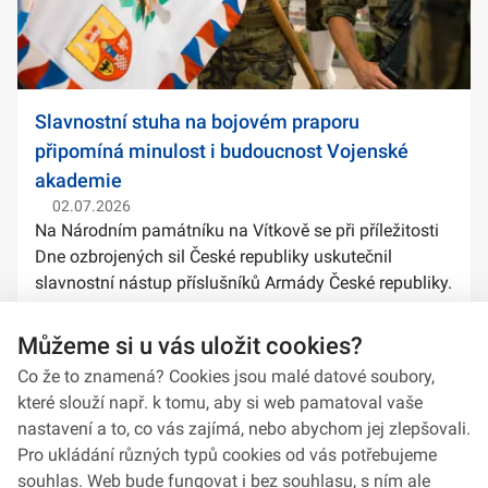
Slavnostní stuha na bojovém praporu
připomíná minulost i budoucnost Vojenské
akademie
02.07.2026
Na Národním památníku na Vítkově se při příležitosti
Dne ozbrojených sil České republiky uskutečnil
slavnostní nástup příslušníků Armády České republiky.
Součástí ceremoniálu bylo také předání slavnostních
stuh na bojové prapory vybranýc...
Můžeme si u vás uložit cookies?
Co že to znamená? Cookies jsou malé datové soubory,
které slouží např. k tomu, aby si web pamatoval vaše
nastavení a to, co vás zajímá, nebo abychom jej zlepšovali.
Pro ukládání různých typů cookies od vás potřebujeme
souhlas. Web bude fungovat i bez souhlasu, s ním ale