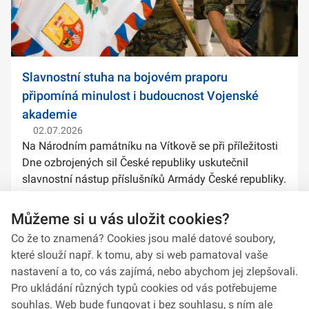
Slavnostní stuha na bojovém praporu
připomíná minulost i budoucnost Vojenské
akademie
02.07.2026
Na Národním památníku na Vítkově se při příležitosti
Dne ozbrojených sil České republiky uskutečnil
slavnostní nástup příslušníků Armády České republiky.
Součástí ceremoniálu bylo také předání slavnostních
stuh na bojové prapory vybranýc...
Můžeme si u vás uložit cookies?
Co že to znamená? Cookies jsou malé datové soubory,
které slouží např. k tomu, aby si web pamatoval vaše
nastavení a to, co vás zajímá, nebo abychom jej zlepšovali.
Pro ukládání různých typů cookies od vás potřebujeme
souhlas. Web bude fungovat i bez souhlasu, s ním ale