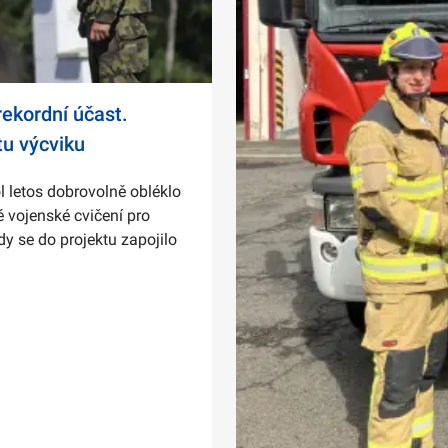
ekordní účast.
tu výcviku
l letos dobrovolně obléklo
 vojenské cvičení pro
dy se do projektu zapojilo