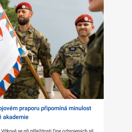
bojovém praporu připomíná minulost
é akademie
tkově se při příležitosti Dne ozbrojených sil