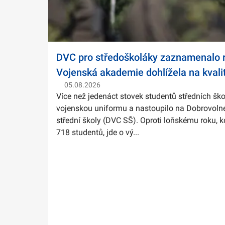
DVC pro středoškoláky zaznamenalo r
Vojenská akademie dohlížela na kvali
05.08.2026
Více než jedenáct stovek studentů středních ško
vojenskou uniformu a nastoupilo na Dobrovolné
střední školy (DVC SŠ). Oproti loňskému roku, k
718 studentů, jde o vý...