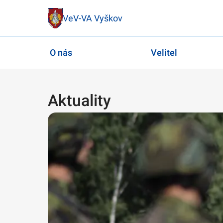
VeV-VA Vyškov
O nás
Velitel
Aktuality