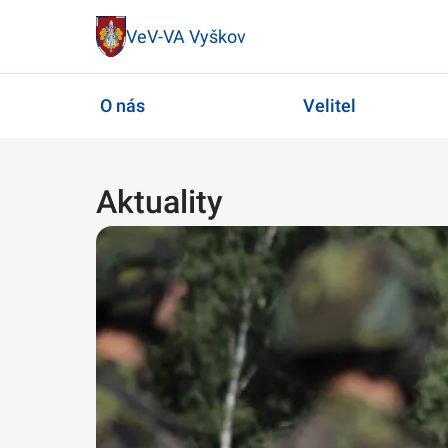
VeV-VA Vyškov
O nás
Velitel
Aktuality