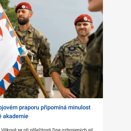
bojovém praporu připomíná minulost
é akademie
tkově se při příležitosti Dne ozbrojených sil