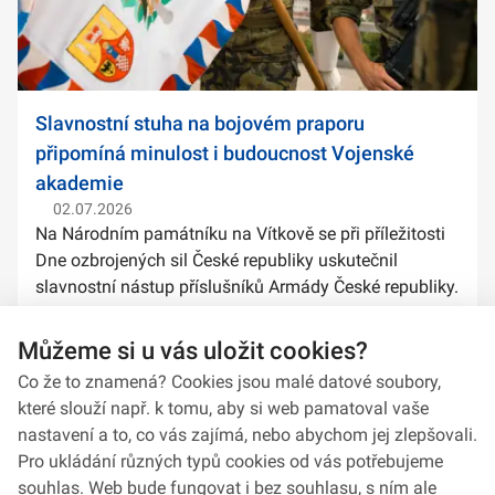
Slavnostní stuha na bojovém praporu
připomíná minulost i budoucnost Vojenské
akademie
02.07.2026
Na Národním památníku na Vítkově se při příležitosti
Dne ozbrojených sil České republiky uskutečnil
slavnostní nástup příslušníků Armády České republiky.
Součástí ceremoniálu bylo také předání slavnostních
stuh na bojové prapory vybranýc...
Můžeme si u vás uložit cookies?
Co že to znamená? Cookies jsou malé datové soubory,
které slouží např. k tomu, aby si web pamatoval vaše
nastavení a to, co vás zajímá, nebo abychom jej zlepšovali.
Pro ukládání různých typů cookies od vás potřebujeme
souhlas. Web bude fungovat i bez souhlasu, s ním ale