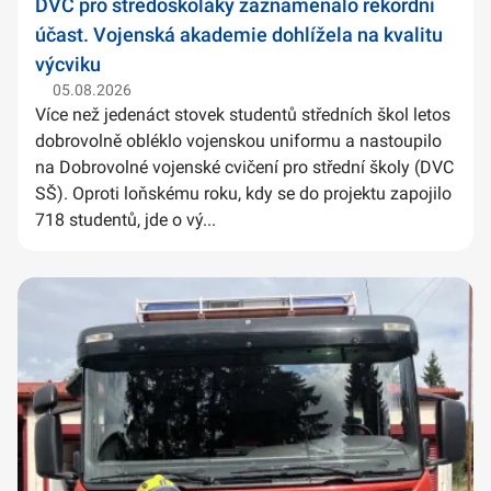
DVC pro středoškoláky zaznamenalo rekordní
účast. Vojenská akademie dohlížela na kvalitu
výcviku
05.08.2026
Více než jedenáct stovek studentů středních škol letos
dobrovolně obléklo vojenskou uniformu a nastoupilo
na Dobrovolné vojenské cvičení pro střední školy (DVC
SŠ). Oproti loňskému roku, kdy se do projektu zapojilo
718 studentů, jde o vý...