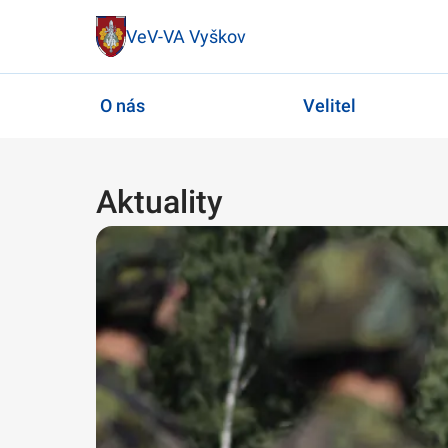
VeV-VA Vyškov
O nás
Velitel
Aktuality