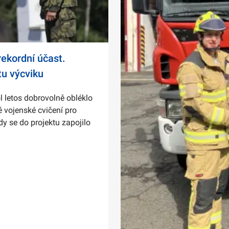
ekordní účast.
tu výcviku
l letos dobrovolně obléklo
 vojenské cvičení pro
dy se do projektu zapojilo