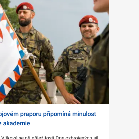
bojovém praporu připomíná minulost
é akademie
tkově se při příležitosti Dne ozbrojených sil