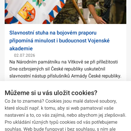
Slavnostní stuha na bojovém praporu
připomíná minulost i budoucnost Vojenské
akademie
02.07.2026
Na Národním památníku na Vítkově se při příležitosti
Dne ozbrojených sil České republiky uskutečnil
slavnostní nástup příslušníků Armády České republiky.
Součástí ceremoniálu bylo také předání slavnostních
stuh na bojové prapory vybranýc...
Můžeme si u vás uložit cookies?
Co že to znamená? Cookies jsou malé datové soubory,
které slouží např. k tomu, aby si web pamatoval vaše
nastavení a to, co vás zajímá, nebo abychom jej zlepšovali.
Pro ukládání různých typů cookies od vás potřebujeme
souhlas. Web bude fungovat i bez souhlasu, s ním ale