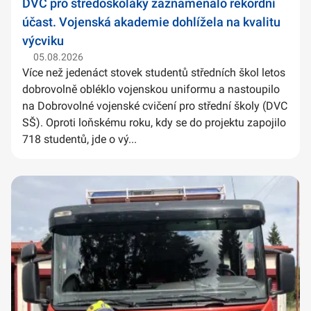
DVC pro středoškoláky zaznamenalo rekordní
účast. Vojenská akademie dohlížela na kvalitu
výcviku
05.08.2026
Více než jedenáct stovek studentů středních škol letos
dobrovolně obléklo vojenskou uniformu a nastoupilo
na Dobrovolné vojenské cvičení pro střední školy (DVC
SŠ). Oproti loňskému roku, kdy se do projektu zapojilo
718 studentů, jde o vý...