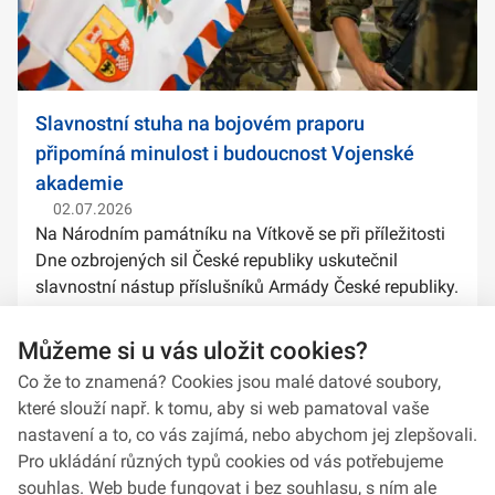
Slavnostní stuha na bojovém praporu
připomíná minulost i budoucnost Vojenské
akademie
02.07.2026
Na Národním památníku na Vítkově se při příležitosti
Dne ozbrojených sil České republiky uskutečnil
slavnostní nástup příslušníků Armády České republiky.
Součástí ceremoniálu bylo také předání slavnostních
stuh na bojové prapory vybranýc...
Můžeme si u vás uložit cookies?
Co že to znamená? Cookies jsou malé datové soubory,
které slouží např. k tomu, aby si web pamatoval vaše
nastavení a to, co vás zajímá, nebo abychom jej zlepšovali.
Pro ukládání různých typů cookies od vás potřebujeme
souhlas. Web bude fungovat i bez souhlasu, s ním ale