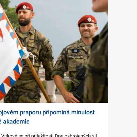
bojovém praporu připomíná minulost
é akademie
tkově se při příležitosti Dne ozbrojených sil