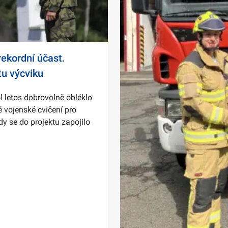
ekordní účast.
tu výcviku
l letos dobrovolně obléklo
 vojenské cvičení pro
dy se do projektu zapojilo