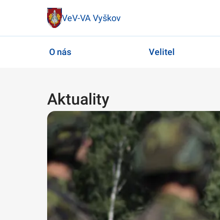
VeV-VA Vyškov
O nás
Velitel
Aktuality