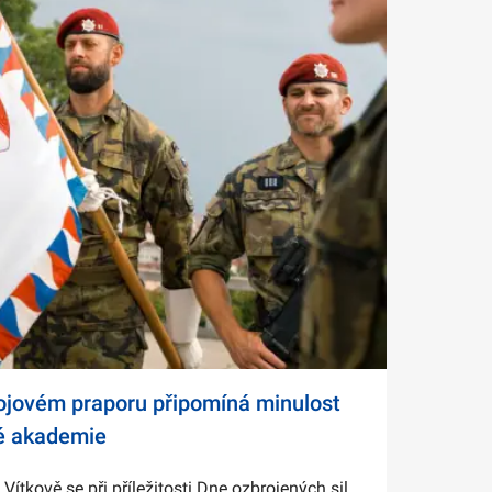
bojovém praporu připomíná minulost
é akademie
tkově se při příležitosti Dne ozbrojených sil