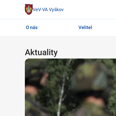
VeV-VA Vyškov
O nás
Velitel
Aktuality