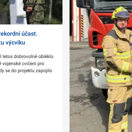
ekordní účast.
tu výcviku
l letos dobrovolně obléklo
 vojenské cvičení pro
dy se do projektu zapojilo