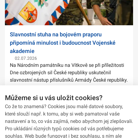
Slavnostní stuha na bojovém praporu
připomíná minulost i budoucnost Vojenské
akademie
02.07.2026
Na Národním památníku na Vítkově se při příležitosti
Dne ozbrojených sil České republiky uskutečnil
slavnostní nástup příslušníků Armády České republiky.
Součástí ceremoniálu bylo také předání slavnostních
stuh na bojové prapory vybranýc...
Můžeme si u vás uložit cookies?
Co že to znamená? Cookies jsou malé datové soubory,
které slouží např. k tomu, aby si web pamatoval vaše
nastavení a to, co vás zajímá, nebo abychom jej zlepšovali.
Pro ukládání různých typů cookies od vás potřebujeme
souhlas. Web bude fungovat i bez souhlasu, s ním ale