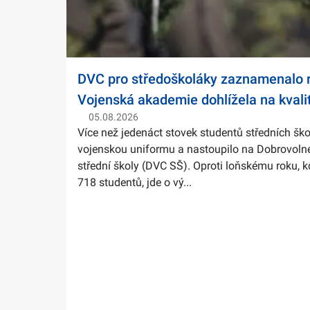
DVC pro středoškoláky zaznamenalo r
Vojenská akademie dohlížela na kvali
05.08.2026
Více než jedenáct stovek studentů středních ško
vojenskou uniformu a nastoupilo na Dobrovolné
střední školy (DVC SŠ). Oproti loňskému roku, k
718 studentů, jde o vý...