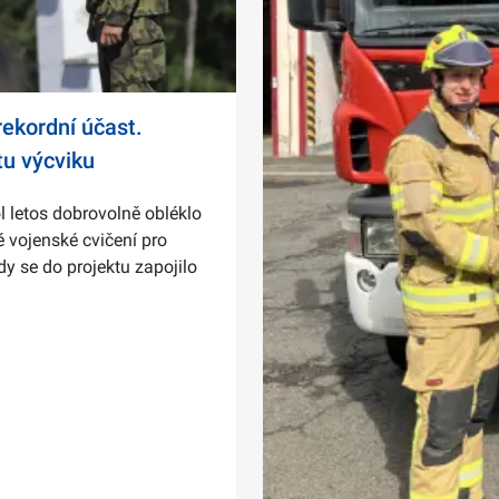
ekordní účast.
tu výcviku
l letos dobrovolně obléklo
 vojenské cvičení pro
dy se do projektu zapojilo