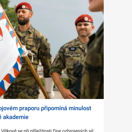
bojovém praporu připomíná minulost
é akademie
tkově se při příležitosti Dne ozbrojených sil