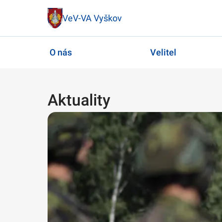
VeV-VA Vyškov
O nás
Velitel
Aktuality