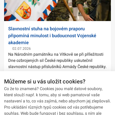
Slavnostní stuha na bojovém praporu
připomíná minulost i budoucnost Vojenské
akademie
02.07.2026
Na Národním památníku na Vítkově se při příležitosti
Dne ozbrojených sil České republiky uskutečnil
slavnostní nástup příslušníků Armády České republiky.
Součástí ceremoniálu bylo také předání slavnostních
stuh na bojové prapory vybranýc...
Můžeme si u vás uložit cookies?
Co že to znamená? Cookies jsou malé datové soubory,
které slouží např. k tomu, aby si web pamatoval vaše
nastavení a to, co vás zajímá, nebo abychom jej zlepšovali.
Pro ukládání různých typů cookies od vás potřebujeme
souhlas. Web bude fungovat i bez souhlasu, s ním ale