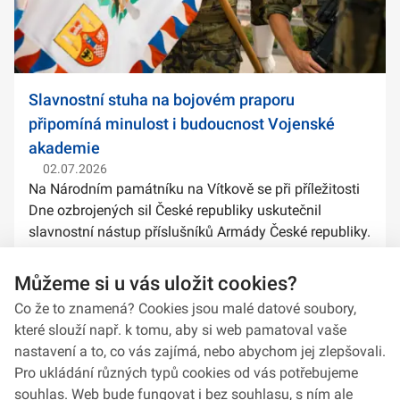
Slavnostní stuha na bojovém praporu
připomíná minulost i budoucnost Vojenské
akademie
02.07.2026
Na Národním památníku na Vítkově se při příležitosti
Dne ozbrojených sil České republiky uskutečnil
slavnostní nástup příslušníků Armády České republiky.
Součástí ceremoniálu bylo také předání slavnostních
stuh na bojové prapory vybranýc...
Můžeme si u vás uložit cookies?
Co že to znamená? Cookies jsou malé datové soubory,
které slouží např. k tomu, aby si web pamatoval vaše
nastavení a to, co vás zajímá, nebo abychom jej zlepšovali.
Pro ukládání různých typů cookies od vás potřebujeme
souhlas. Web bude fungovat i bez souhlasu, s ním ale