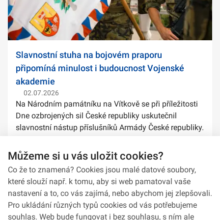
Slavnostní stuha na bojovém praporu
připomíná minulost i budoucnost Vojenské
akademie
02.07.2026
Na Národním památníku na Vítkově se při příležitosti
Dne ozbrojených sil České republiky uskutečnil
slavnostní nástup příslušníků Armády České republiky.
Součástí ceremoniálu bylo také předání slavnostních
stuh na bojové prapory vybranýc...
Můžeme si u vás uložit cookies?
Co že to znamená? Cookies jsou malé datové soubory,
které slouží např. k tomu, aby si web pamatoval vaše
nastavení a to, co vás zajímá, nebo abychom jej zlepšovali.
Pro ukládání různých typů cookies od vás potřebujeme
souhlas. Web bude fungovat i bez souhlasu, s ním ale