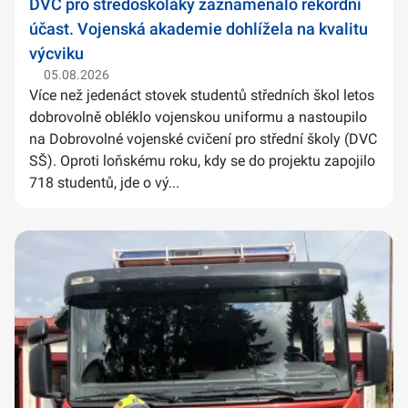
DVC pro středoškoláky zaznamenalo rekordní
účast. Vojenská akademie dohlížela na kvalitu
výcviku
05.08.2026
Více než jedenáct stovek studentů středních škol letos
dobrovolně obléklo vojenskou uniformu a nastoupilo
na Dobrovolné vojenské cvičení pro střední školy (DVC
SŠ). Oproti loňskému roku, kdy se do projektu zapojilo
718 studentů, jde o vý...