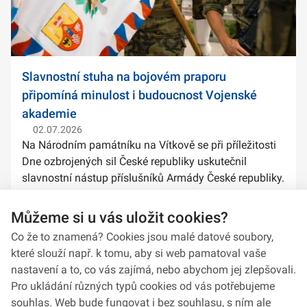
Slavnostní stuha na bojovém praporu
připomíná minulost i budoucnost Vojenské
akademie
02.07.2026
Na Národním památníku na Vítkově se při příležitosti
Dne ozbrojených sil České republiky uskutečnil
slavnostní nástup příslušníků Armády České republiky.
Součástí ceremoniálu bylo také předání slavnostních
stuh na bojové prapory vybranýc...
Můžeme si u vás uložit cookies?
Co že to znamená? Cookies jsou malé datové soubory,
které slouží např. k tomu, aby si web pamatoval vaše
nastavení a to, co vás zajímá, nebo abychom jej zlepšovali.
Pro ukládání různých typů cookies od vás potřebujeme
souhlas. Web bude fungovat i bez souhlasu, s ním ale