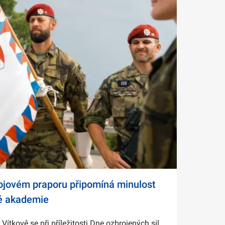
bojovém praporu připomíná minulost
é akademie
tkově se při příležitosti Dne ozbrojených sil