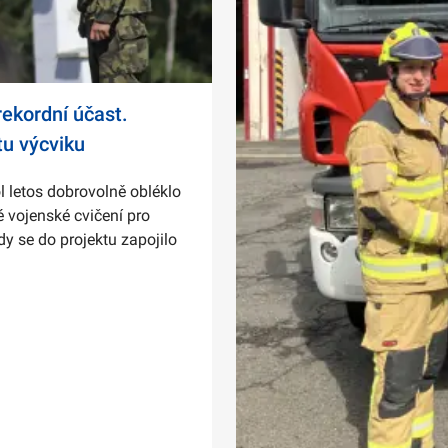
ekordní účast.
tu výcviku
l letos dobrovolně obléklo
 vojenské cvičení pro
dy se do projektu zapojilo