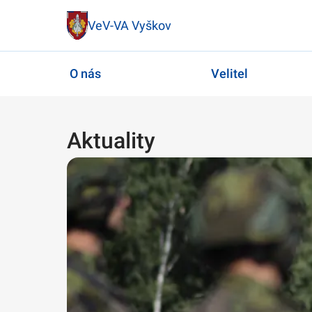
VeV-VA Vyškov
O nás
Velitel
Aktuality