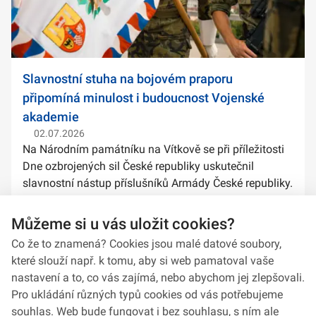
Slavnostní stuha na bojovém praporu
připomíná minulost i budoucnost Vojenské
akademie
02.07.2026
Na Národním památníku na Vítkově se při příležitosti
Dne ozbrojených sil České republiky uskutečnil
slavnostní nástup příslušníků Armády České republiky.
Součástí ceremoniálu bylo také předání slavnostních
stuh na bojové prapory vybranýc...
Můžeme si u vás uložit cookies?
Co že to znamená? Cookies jsou malé datové soubory,
které slouží např. k tomu, aby si web pamatoval vaše
nastavení a to, co vás zajímá, nebo abychom jej zlepšovali.
Pro ukládání různých typů cookies od vás potřebujeme
souhlas. Web bude fungovat i bez souhlasu, s ním ale