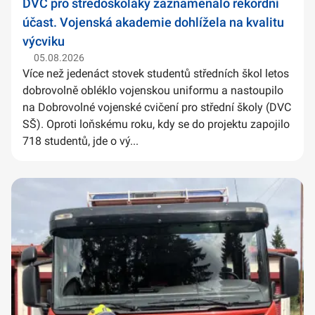
DVC pro středoškoláky zaznamenalo rekordní
účast. Vojenská akademie dohlížela na kvalitu
výcviku
05.08.2026
Více než jedenáct stovek studentů středních škol letos
dobrovolně obléklo vojenskou uniformu a nastoupilo
na Dobrovolné vojenské cvičení pro střední školy (DVC
SŠ). Oproti loňskému roku, kdy se do projektu zapojilo
718 studentů, jde o vý...