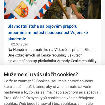
Slavnostní stuha na bojovém praporu
připomíná minulost i budoucnost Vojenské
akademie
02.07.2026
Na Národním památníku na Vítkově se při příležitosti
Dne ozbrojených sil České republiky uskutečnil
slavnostní nástup příslušníků Armády České republiky.
Součástí ceremoniálu bylo také předání slavnostních
stuh na bojové prapory vybranýc...
Můžeme si u vás uložit cookies?
Co že to znamená? Cookies jsou malé datové soubory,
které slouží např. k tomu, aby si web pamatoval vaše
nastavení a to, co vás zajímá, nebo abychom jej zlepšovali.
Pro ukládání různých typů cookies od vás potřebujeme
souhlas. Web bude fungovat i bez souhlasu, s ním ale