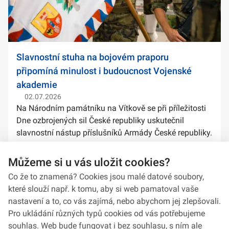
Slavnostní stuha na bojovém praporu
připomíná minulost i budoucnost Vojenské
akademie
02.07.2026
Na Národním památníku na Vítkově se při příležitosti
Dne ozbrojených sil České republiky uskutečnil
slavnostní nástup příslušníků Armády České republiky.
Součástí ceremoniálu bylo také předání slavnostních
stuh na bojové prapory vybranýc...
Můžeme si u vás uložit cookies?
Co že to znamená? Cookies jsou malé datové soubory,
které slouží např. k tomu, aby si web pamatoval vaše
nastavení a to, co vás zajímá, nebo abychom jej zlepšovali.
Pro ukládání různých typů cookies od vás potřebujeme
souhlas. Web bude fungovat i bez souhlasu, s ním ale