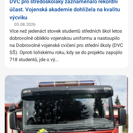
DVC pro středoškoláky zaznamenalo rekordní
účast. Vojenská akademie dohlížela na kvalitu
výcviku
05.08.2026
Více než jedenáct stovek studentů středních škol letos
dobrovolně obléklo vojenskou uniformu a nastoupilo
na Dobrovolné vojenské cvičení pro střední školy (DVC
SŠ). Oproti loňskému roku, kdy se do projektu zapojilo
718 studentů, jde o vý...