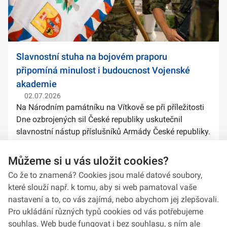
Slavnostní stuha na bojovém praporu
připomíná minulost i budoucnost Vojenské
akademie
02.07.2026
Na Národním památníku na Vítkově se při příležitosti
Dne ozbrojených sil České republiky uskutečnil
slavnostní nástup příslušníků Armády České republiky.
Součástí ceremoniálu bylo také předání slavnostních
stuh na bojové prapory vybranýc...
Můžeme si u vás uložit cookies?
Co že to znamená? Cookies jsou malé datové soubory,
které slouží např. k tomu, aby si web pamatoval vaše
nastavení a to, co vás zajímá, nebo abychom jej zlepšovali.
Pro ukládání různých typů cookies od vás potřebujeme
souhlas. Web bude fungovat i bez souhlasu, s ním ale