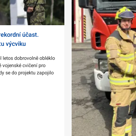
ekordní účast.
tu výcviku
l letos dobrovolně obléklo
 vojenské cvičení pro
dy se do projektu zapojilo