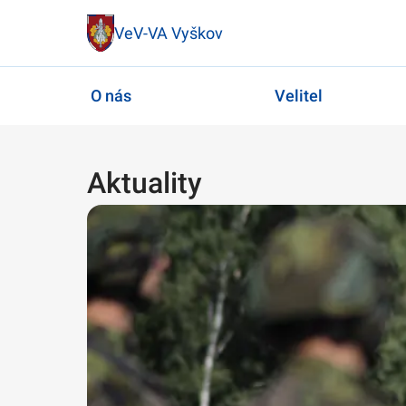
VeV-VA Vyškov
O nás
Velitel
Aktuality