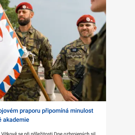
bojovém praporu připomíná minulost
é akademie
tkově se při příležitosti Dne ozbrojených sil