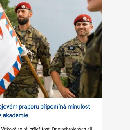
bojovém praporu připomíná minulost
é akademie
tkově se při příležitosti Dne ozbrojených sil