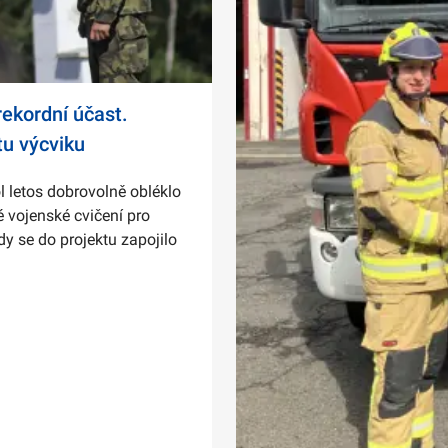
ekordní účast.
tu výcviku
l letos dobrovolně obléklo
 vojenské cvičení pro
dy se do projektu zapojilo