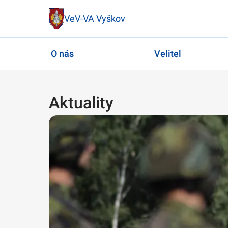
VeV-VA Vyškov
O nás
Velitel
Aktuality