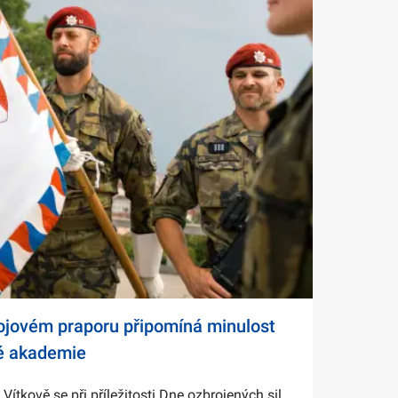
bojovém praporu připomíná minulost
é akademie
tkově se při příležitosti Dne ozbrojených sil