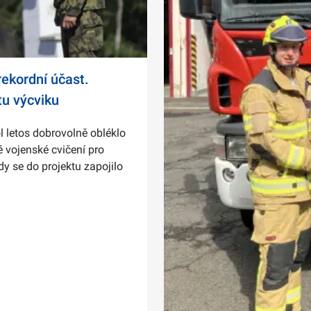
ekordní účast.
tu výcviku
l letos dobrovolně obléklo
 vojenské cvičení pro
dy se do projektu zapojilo