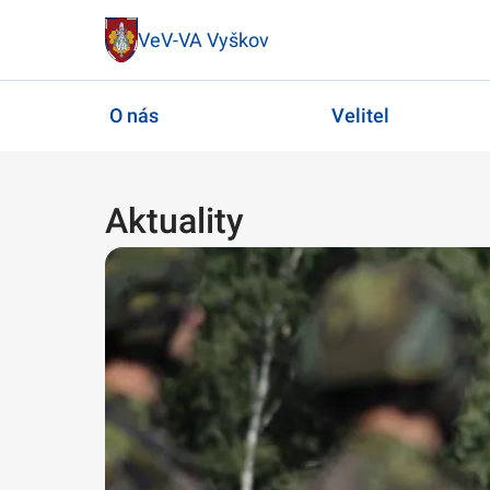
VeV-VA Vyškov
O nás
Velitel
Aktuality