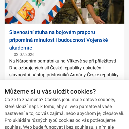
Slavnostní stuha na bojovém praporu
připomíná minulost i budoucnost Vojenské
akademie
02.07.2026
Na Národním památníku na Vítkově se při příležitosti
Dne ozbrojených sil České republiky uskutečnil
slavnostní nástup příslušníků Armády České republiky.
Součástí ceremoniálu bylo také předání slavnostních
stuh na bojové prapory vybranýc...
Můžeme si u vás uložit cookies?
Co že to znamená? Cookies jsou malé datové soubory,
které slouží např. k tomu, aby si web pamatoval vaše
nastavení a to, co vás zajímá, nebo abychom jej zlepšovali.
Pro ukládání různých typů cookies od vás potřebujeme
souhlas. Web bude fungovat i bez souhlasu, s ním ale