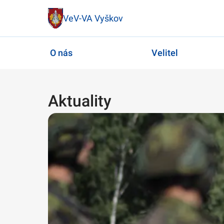
VeV-VA Vyškov
O nás
Velitel
Aktuality