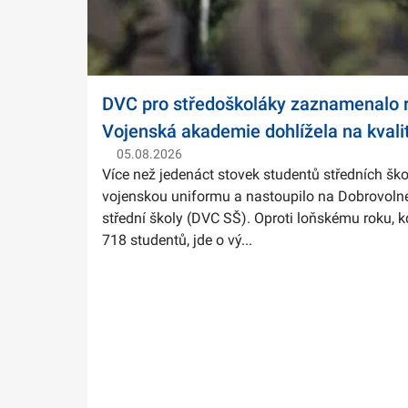
DVC pro středoškoláky zaznamenalo r
Vojenská akademie dohlížela na kvali
05.08.2026
Více než jedenáct stovek studentů středních ško
vojenskou uniformu a nastoupilo na Dobrovolné
střední školy (DVC SŠ). Oproti loňskému roku, k
718 studentů, jde o vý...