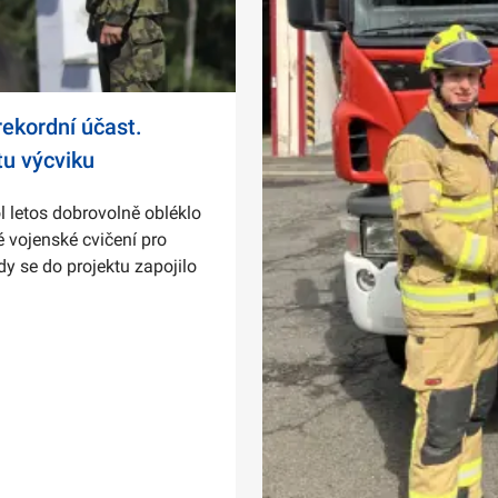
ekordní účast.
tu výcviku
l letos dobrovolně obléklo
 vojenské cvičení pro
dy se do projektu zapojilo