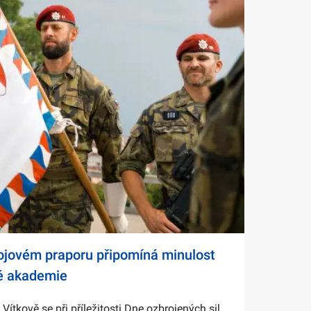
bojovém praporu připomíná minulost
é akademie
tkově se při příležitosti Dne ozbrojených sil