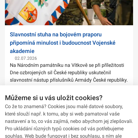
Slavnostní stuha na bojovém praporu
připomíná minulost i budoucnost Vojenské
akademie
02.07.2026
Na Národním památníku na Vítkově se při příležitosti
Dne ozbrojených sil České republiky uskutečnil
slavnostní nástup příslušníků Armády České republiky.
Součástí ceremoniálu bylo také předání slavnostních
stuh na bojové prapory vybranýc...
Můžeme si u vás uložit cookies?
Co že to znamená? Cookies jsou malé datové soubory,
které slouží např. k tomu, aby si web pamatoval vaše
nastavení a to, co vás zajímá, nebo abychom jej zlepšovali.
Pro ukládání různých typů cookies od vás potřebujeme
souhlas. Web bude fungovat i bez souhlasu, s ním ale