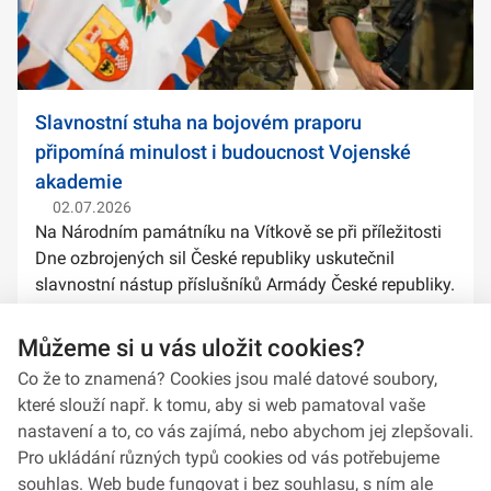
Slavnostní stuha na bojovém praporu
připomíná minulost i budoucnost Vojenské
akademie
02.07.2026
Na Národním památníku na Vítkově se při příležitosti
Dne ozbrojených sil České republiky uskutečnil
slavnostní nástup příslušníků Armády České republiky.
Součástí ceremoniálu bylo také předání slavnostních
stuh na bojové prapory vybranýc...
Můžeme si u vás uložit cookies?
Co že to znamená? Cookies jsou malé datové soubory,
které slouží např. k tomu, aby si web pamatoval vaše
nastavení a to, co vás zajímá, nebo abychom jej zlepšovali.
Pro ukládání různých typů cookies od vás potřebujeme
souhlas. Web bude fungovat i bez souhlasu, s ním ale