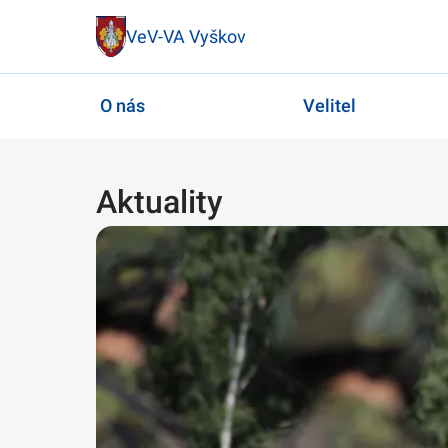
VeV-VA Vyškov
O nás
Velitel
Aktuality