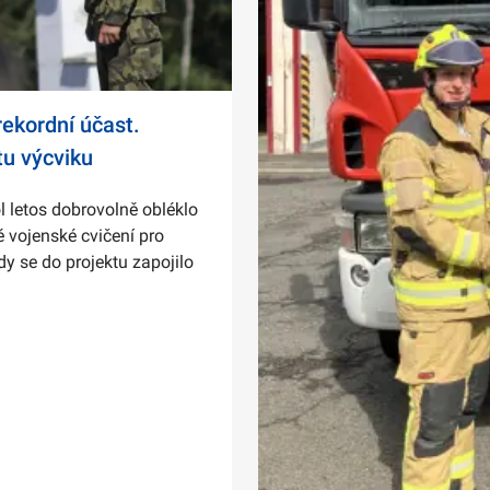
ekordní účast.
tu výcviku
l letos dobrovolně obléklo
 vojenské cvičení pro
dy se do projektu zapojilo