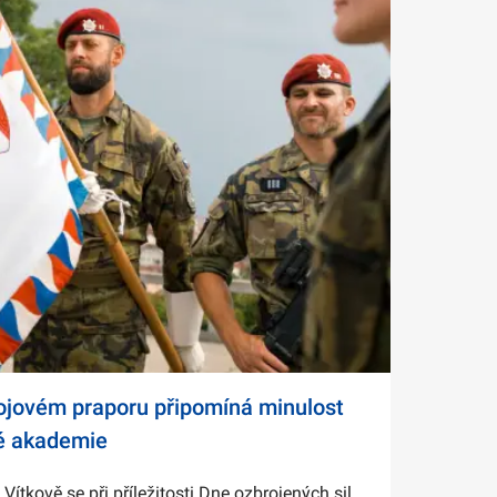
bojovém praporu připomíná minulost
é akademie
tkově se při příležitosti Dne ozbrojených sil