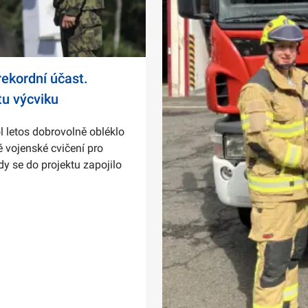
ekordní účast.
tu výcviku
l letos dobrovolně obléklo
 vojenské cvičení pro
dy se do projektu zapojilo