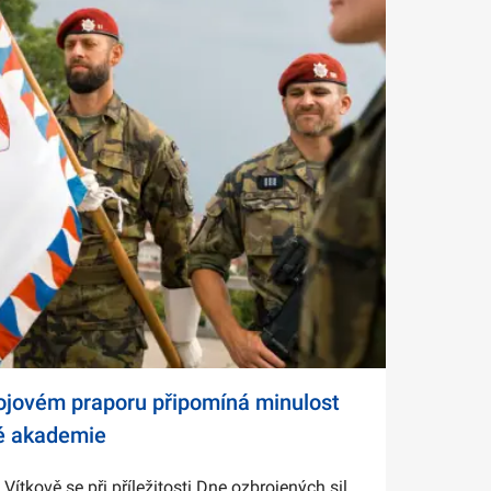
bojovém praporu připomíná minulost
é akademie
tkově se při příležitosti Dne ozbrojených sil