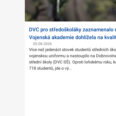
DVC pro středoškoláky zaznamenalo r
Vojenská akademie dohlížela na kvali
05.08.2026
Více než jedenáct stovek studentů středních ško
vojenskou uniformu a nastoupilo na Dobrovolné
střední školy (DVC SŠ). Oproti loňskému roku, k
718 studentů, jde o vý...