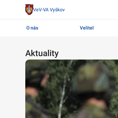
VeV-VA Vyškov
O nás
Velitel
Aktuality