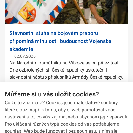
Slavnostní stuha na bojovém praporu
připomíná minulost i budoucnost Vojenské
akademie
02.07.2026
Na Národním památníku na Vítkově se při příležitosti
Dne ozbrojených sil České republiky uskutečnil
slavnostní nástup příslušníků Armády České republiky.
Součástí ceremoniálu bylo také předání slavnostních
stuh na bojové prapory vybranýc...
Můžeme si u vás uložit cookies?
Co že to znamená? Cookies jsou malé datové soubory,
které slouží např. k tomu, aby si web pamatoval vaše
nastavení a to, co vás zajímá, nebo abychom jej zlepšovali.
Pro ukládání různých typů cookies od vás potřebujeme
souhlas. Web bude fungovat i bez souhlasu, s ním ale