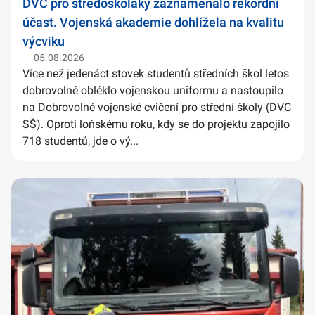
DVC pro středoškoláky zaznamenalo rekordní
účast. Vojenská akademie dohlížela na kvalitu
výcviku
05.08.2026
Více než jedenáct stovek studentů středních škol letos
dobrovolně obléklo vojenskou uniformu a nastoupilo
na Dobrovolné vojenské cvičení pro střední školy (DVC
SŠ). Oproti loňskému roku, kdy se do projektu zapojilo
718 studentů, jde o vý...