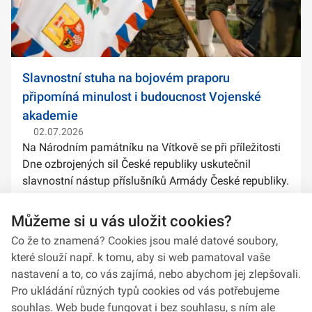
Slavnostní stuha na bojovém praporu
připomíná minulost i budoucnost Vojenské
akademie
02.07.2026
Na Národním památníku na Vítkově se při příležitosti
Dne ozbrojených sil České republiky uskutečnil
slavnostní nástup příslušníků Armády České republiky.
Součástí ceremoniálu bylo také předání slavnostních
stuh na bojové prapory vybranýc...
Můžeme si u vás uložit cookies?
Co že to znamená? Cookies jsou malé datové soubory,
které slouží např. k tomu, aby si web pamatoval vaše
nastavení a to, co vás zajímá, nebo abychom jej zlepšovali.
Pro ukládání různých typů cookies od vás potřebujeme
souhlas. Web bude fungovat i bez souhlasu, s ním ale