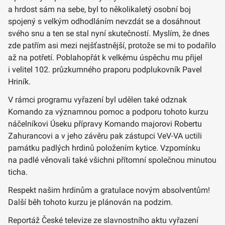
a hrdost sám na sebe, byl to několikaletý osobní boj
spojený s velkým odhodláním nevzdát se a dosáhnout
svého snu a ten se stal nyní skutečností. Myslím, že dnes
zde patřím asi mezi nejšťastnější, protože se mi to podařilo
až na potřetí. Poblahopřát k velkému úspěchu mu přijel
i velitel 102. průzkumného praporu podplukovník Pavel
Hriník.
V rámci programu vyřazení byl udělen také odznak
Komando za významnou pomoc a podporu tohoto kurzu
náčelníkovi Úseku přípravy Komando majorovi Robertu
Zahurancovi a v jeho závěru pak zástupci VeV-VA uctili
památku padlých hrdinů položením kytice. Vzpomínku
na padlé věnovali také všichni přítomní společnou minutou
ticha.
Respekt našim hrdinům a gratulace novým absolventům!
Další běh tohoto kurzu je plánován na podzim.
Reportáž České televize ze slavnostního aktu vyřazení