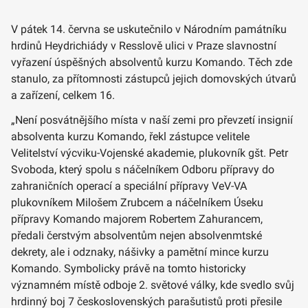
V pátek 14. června se uskutečnilo v Národním památníku
hrdinů Heydrichiády v Resslově ulici v Praze slavnostní
vyřazení úspěšných absolventů kurzu Komando. Těch zde
stanulo, za přítomnosti zástupců jejich domovských útvarů
a zařízení, celkem 16.
„Není posvátnějšího místa v naší zemi pro převzetí insignií
absolventa kurzu Komando, řekl zástupce velitele
Velitelství výcviku-Vojenské akademie, plukovník gšt. Petr
Svoboda, který spolu s náčelníkem Odboru přípravy do
zahraničních operací a speciální přípravy VeV-VA
plukovníkem Milošem Zrubcem a náčelníkem Úseku
přípravy Komando majorem Robertem Zahurancem,
předali čerstvým absolventům nejen absolvenmtské
dekrety, ale i odznaky, nášivky a pamětní mince kurzu
Komando. Symbolicky právě na tomto historicky
významném místě odboje 2. světové války, kde svedlo svůj
hrdinný boj 7 československých parašutistů proti přesile