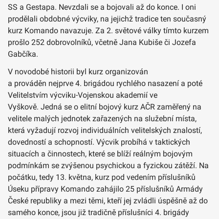
SS a Gestapa. Nevzdali se a bojovali až do konce. I oni
prodělali obdobné výcviky, na jejichž tradice ten současný
kurz Komando navazuje. Za 2. světové války tímto kurzem
prošlo 252 dobrovolníků, včetně Jana Kubiše či Jozefa
Gabčíka.
V novodobé historii byl kurz organizován
a prováděn nejprve 4. brigádou rychlého nasazení a poté
Velitelstvím výcviku-Vojenskou akademií ve
Vyškově. Jedná se o elitní bojový kurz AČR zaměřený na
velitele malých jednotek zařazených na služební místa,
která vyžadují rozvoj individuálních velitelských znalostí,
dovedností a schopností. Výcvik probíhá v taktických
situacích a činnostech, které se blíží reálným bojovým
podmínkám se zvýšenou psychickou a fyzickou zátěží. Na
počátku, tedy 13. května, kurz pod vedením příslušníků
Úseku přípravy Komando zahájilo 25 příslušníků Armády
České republiky a mezi těmi, kteří jej zvládli úspěšně až do
samého konce, jsou již tradičně příslušníci 4. brigády