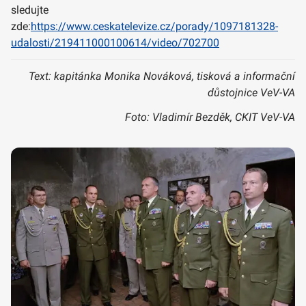
sledujte
zde:
https://www.ceskatelevize.cz/porady/1097181328-
udalosti/219411000100614/video/702700
Text: kapitánka Monika Nováková, tisková a informační
důstojnice VeV-VA
Foto: Vladimír Bezděk, CKIT VeV-VA