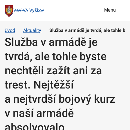
Menu
VeV-VA Vyškov
Úvod
Aktuality
Služba v armádě je tvrdá, ale tohle bys
Služba v armádě je
tvrdá, ale tohle byste
nechtěli zažít ani za
trest. Nejtěžší
a nejtvrdší bojový kurz
v naší armádě
absolvovalo