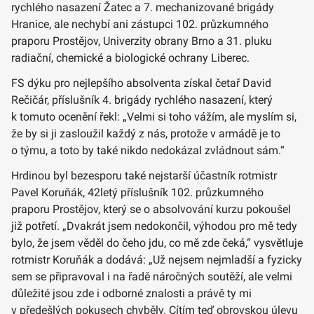
rychlého nasazení Žatec a 7. mechanizované brigády
Hranice, ale nechybí ani zástupci 102. průzkumného
praporu Prostějov, Univerzity obrany Brno a 31. pluku
radiační, chemické a biologické ochrany Liberec.
FS dýku pro nejlepšího absolventa získal četař David
Rečičár, příslušník 4. brigády rychlého nasazení, který
k tomuto ocenění řekl: „Velmi si toho vážím, ale myslím si,
že by si ji zasloužil každý z nás, protože v armádě je to
o týmu, a toto by také nikdo nedokázal zvládnout sám.“
Hrdinou byl bezesporu také nejstarší účastník rotmistr
Pavel Koruňák, 42letý příslušník 102. průzkumného
praporu Prostějov, který se o absolvování kurzu pokoušel
již potřetí. „Dvakrát jsem nedokončil, výhodou pro mě tedy
bylo, že jsem věděl do čeho jdu, co mě zde čeká,“ vysvětluje
rotmistr Koruňák a dodává: „Už nejsem nejmladší a fyzicky
sem se připravoval i na řadě náročných soutěží, ale velmi
důležité jsou zde i odborné znalosti a právě ty mi
v předešlých pokusech chyběly. Cítím teď obrovskou úlevu