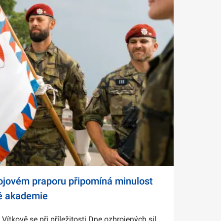
bojovém praporu připomíná minulost
é akademie
tkově se při příležitosti Dne ozbrojených sil