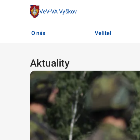
VeV-VA Vyškov
O nás
Velitel
Aktuality