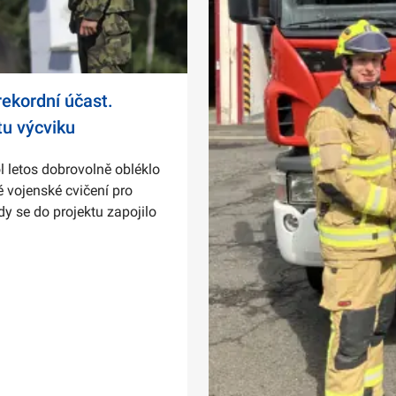
ekordní účast.
tu výcviku
l letos dobrovolně obléklo
 vojenské cvičení pro
dy se do projektu zapojilo